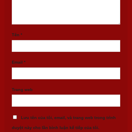
Tên
*
Email
*
Trang web
Lưu tên của tôi, email, và trang web trong trình
duyệt này cho lần bình luận kế tiếp của tôi.