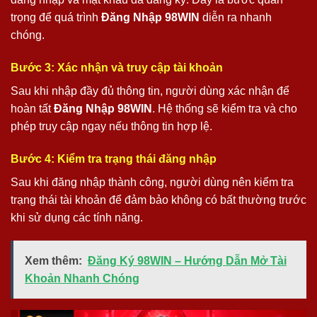
trọng để quá trình
Đăng Nhập 98WIN
diễn ra nhanh
chóng.
Bước 3: Xác nhận và truy cập tài khoản
Sau khi nhập đầy đủ thông tin, người dùng xác nhận để
hoàn tất
Đăng Nhập 98WIN
. Hệ thống sẽ kiểm tra và cho
phép truy cập ngay nếu thông tin hợp lệ.
Bước 4: Kiểm tra trạng thái đăng nhập
Sau khi đăng nhập thành công, người dùng nên kiểm tra
trạng thái tài khoản để đảm bảo không có bất thường trước
khi sử dụng các tính năng.
Xem thêm:
Đăng Ký 98WIN – Hướng Dẫn Mở Tài
Khoản Nhanh Chóng