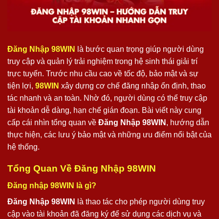
Đăng Nhập 98WIN
là bước quan trọng giúp người dùng
truy cập và quản lý trải nghiệm trong hệ sinh thái giải trí
trực tuyến. Trước nhu cầu cao về tốc độ, bảo mật và sự
tiện lợi,
98WIN
xây dựng cơ chế đăng nhập ổn định, thao
tác nhanh và an toàn. Nhờ đó, người dùng có thể truy cập
tài khoản dễ dàng, hạn chế gián đoạn. Bài viết này cung
cấp cái nhìn tổng quan về
Đăng Nhập 98WIN
, hướng dẫn
thực hiện, các lưu ý bảo mật và những ưu điểm nổi bật của
hệ thống.
Tổng Quan Về Đăng Nhập 98WIN
Đăng nhập 98WIN là gì?
Đăng Nhập 98WIN
là thao tác cho phép người dùng truy
cập vào tài khoản đã đăng ký để sử dụng các dịch vụ và