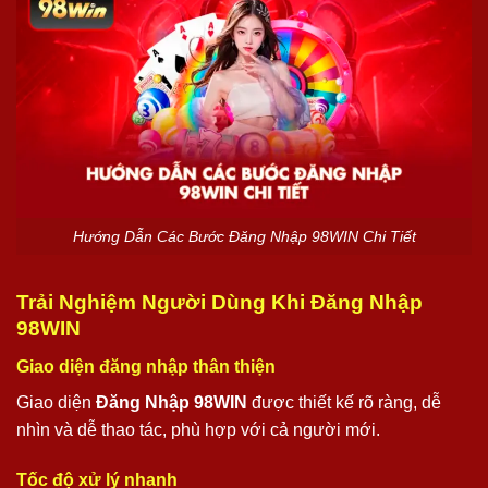
Hướng Dẫn Các Bước Đăng Nhập 98WIN Chi Tiết
Trải Nghiệm Người Dùng Khi Đăng Nhập
98WIN
Giao diện đăng nhập thân thiện
Giao diện
Đăng Nhập 98WIN
được thiết kế rõ ràng, dễ
nhìn và dễ thao tác, phù hợp với cả người mới.
Tốc độ xử lý nhanh