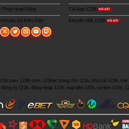
ng kèo cược phong phú cùng tỷ lệ trả thưởng cạnh tranh khi th
y Phép Hoạt Động
Tải App 123B
n nên tìm hiểu kỹ các điều kiện áp dụng trước khi lựa chọn để đ
u Khoản Và Điều Kiện
Khuyến Mãi 123B
hao phổ biến như bóng đá, tennis, bóng rổ và eSports, mang đế
c, bám sát diễn biến thực tế trước giờ thi đấu, giúp người dùn
ch sử đặt cược và thống kê chi tiết ngay trong tài khoản cá nh
t cách an toàn và thuận tiện.
ải nghiệm cược trực tiếp theo từng diễn biến trận đấu, tạo cảm 
 cũng nên kiểm tra kỹ các điều kiện áp dụng trước khi tham gia
123b.com, 123b com, 123bet, trang chủ 123b, nhà cái 123b, link
a dạng phong cách
đăng ký 123b, đăng nhập 123b, nạp tiền 123b, rút tiền 123b, 1
u sảnh chơi quy mô lớn cùng chất lượng livestream sắc nét, ổ
hi lựa chọn tham gia.
arat, roulette, sicbo, blackjack…, đáp ứng đa dạng nhu cầu giải
ng tác trực tiếp, mang lại trải nghiệm chân thực khi chơi.