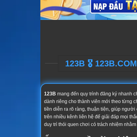
123B 🎖️ 123B.CO
123B
mang đến quy trình đăng ký nhanh ch
dành riêng cho thành viên mới theo từng c
tiền diễn ra rõ ràng, thuận tiện, giúp ngườ
trên nhiều kênh liên hệ để giải đáp mọi t
duy trì thói quen chơi có trách nhiệm nhằm