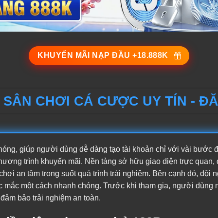
KHUYẾN MÃI NẠP ĐẦU +18.888K
M SÂN CHƠI CÁ CƯỢC UY TÍN - 
óng, giúp người dùng dễ dàng tạo tài khoản chỉ với vài bước 
hương trình khuyến mãi. Nền tảng sở hữu giao diện trực quan, d
i chơi an tâm trong suốt quá trình trải nghiệm. Bên cạnh đó, đội 
hắc mắc một cách nhanh chóng. Trước khi tham gia, người dùng 
 đảm bảo trải nghiệm an toàn.