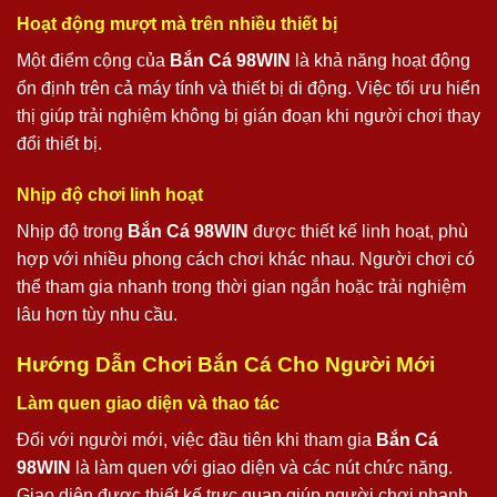
Hoạt động mượt mà trên nhiều thiết bị
Một điểm cộng của
Bắn Cá 98WIN
là khả năng hoạt động
ổn định trên cả máy tính và thiết bị di động. Việc tối ưu hiển
thị giúp trải nghiệm không bị gián đoạn khi người chơi thay
đổi thiết bị.
Nhịp độ chơi linh hoạt
Nhịp độ trong
Bắn Cá 98WIN
được thiết kế linh hoạt, phù
hợp với nhiều phong cách chơi khác nhau. Người chơi có
thể tham gia nhanh trong thời gian ngắn hoặc trải nghiệm
lâu hơn tùy nhu cầu.
Hướng Dẫn Chơi Bắn Cá Cho Người Mới
Làm quen giao diện và thao tác
Đối với người mới, việc đầu tiên khi tham gia
Bắn Cá
98WIN
là làm quen với giao diện và các nút chức năng.
Giao diện được thiết kế trực quan giúp người chơi nhanh