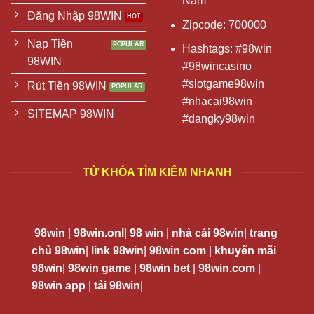
Nam
Đăng Nhập 98WIN
Zipcode: 700000
Nạp Tiền
Hashtags: #98win
98WIN
#98wincasino
#slotgame98win
Rút Tiền 98WIN
#nhacai98win
SITEMAP 98WIN
#dangky98win
TỪ KHÓA TÌM KIẾM NHANH
98win
|
98win
.onl
|
98 win
|
nhà cái 98win
|
trang
chủ 98win
|
link 98win
|
98win
com
|
khuyến mãi
98win
|
98win
game
|
98win
bet
|
98win
.com
|
98win
app
|
tải 98win
|