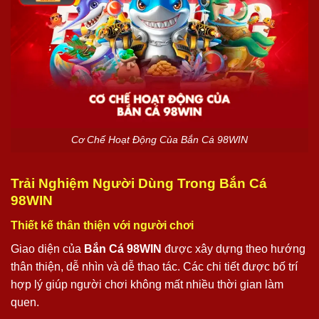
Cơ Chế Hoạt Động Của Bắn Cá 98WIN
Trải Nghiệm Người Dùng Trong Bắn Cá
98WIN
Thiết kế thân thiện với người chơi
Giao diện của
Bắn Cá 98WIN
được xây dựng theo hướng
thân thiện, dễ nhìn và dễ thao tác. Các chi tiết được bố trí
hợp lý giúp người chơi không mất nhiều thời gian làm
quen.