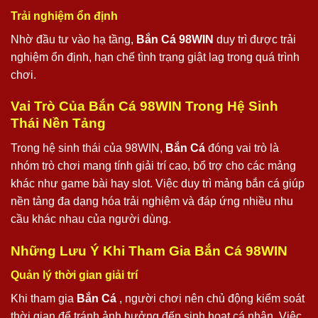
Trải nghiệm ổn định
Nhờ đầu tư vào hạ tầng,
Bắn Cá 98WIN
duy trì được trải
nghiệm ổn định, hạn chế tình trạng giật lag trong quá trình
chơi.
Vai Trò Của Bắn Cá 98WIN Trong Hệ Sinh
Thái Nền Tảng
Trong hệ sinh thái của 98WIN,
Bắn Cá
đóng vai trò là
nhóm trò chơi mang tính giải trí cao, bổ trợ cho các mảng
khác như game bài hay slot. Việc duy trì mảng bắn cá giúp
nền tảng đa dạng hóa trải nghiệm và đáp ứng nhiều nhu
cầu khác nhau của người dùng.
Những Lưu Ý Khi Tham Gia Bắn Cá 98WIN
Quản lý thời gian giải trí
Khi tham gia
Bắn Cá
, người chơi nên chủ động kiểm soát
thời gian để tránh ảnh hưởng đến sinh hoạt cá nhân. Việc